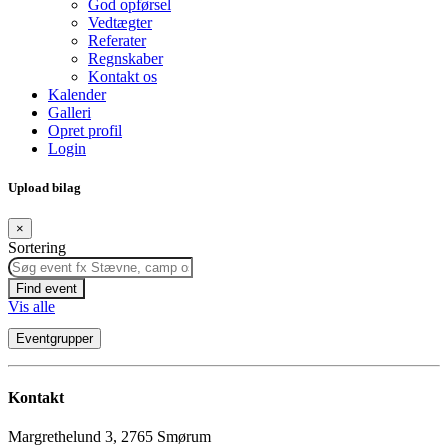
God opførsel
Vedtægter
Referater
Regnskaber
Kontakt os
Kalender
Galleri
Opret profil
Login
Upload bilag
×
Sortering
Find event
Vis alle
Eventgrupper
Kontakt
Margrethelund 3, 2765 Smørum