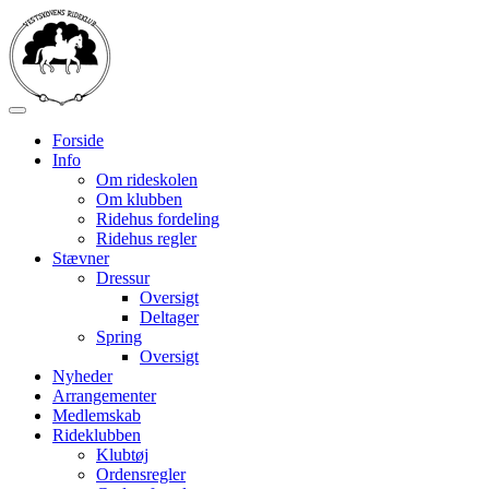
Forside
Info
Om rideskolen
Om klubben
Ridehus fordeling
Ridehus regler
Stævner
Dressur
Oversigt
Deltager
Spring
Oversigt
Nyheder
Arrangementer
Medlemskab
Rideklubben
Klubtøj
Ordensregler