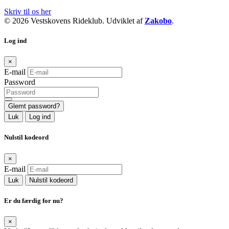
Skriv til os her
© 2026 Vestskovens Rideklub. Udviklet af
Zakobo
.
Log ind
×
E-mail
Password
Glemt password?
Luk
Log ind
Nulstil kodeord
×
E-mail
Luk
Nulstil kodeord
Er du færdig for nu?
×